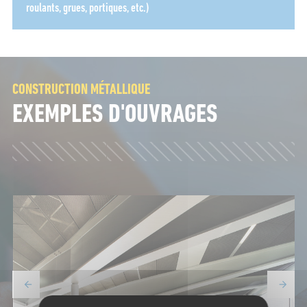
roulants, grues, portiques, etc.)
Name*
Email*
CONSTRUCTION MÉTALLIQUE
EXEMPLES D'OUVRAGES
Please accept terms & condition