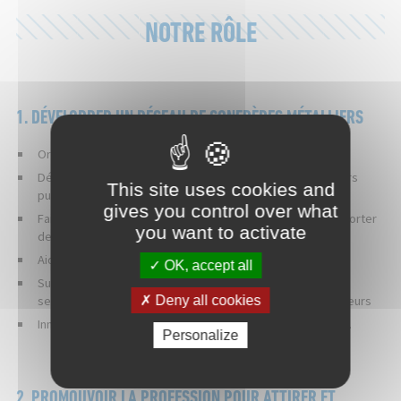
Please accept terms & condition
NOTRE RÔLE
1. DÉVELOPPER UN RÉSEAU DE CONFRÈRES MÉTALLIERS
Organiser des rencontres entre confrères
Défendre les intérêts de la profession auprès des pouvoirs
This site uses cookies and
publics et des Organismes Officiels.
gives you control over what
Faire partager les préoccupations des adhérents et y apporter
you want to activate
des solutions.
Aider à la transmission d’entreprise.
OK, accept all
Susciter et promouvoir le marché de la métallerie et de la
serrurerie auprès des maîtres d’ouvrage et des prescripteurs
Deny all cookies
Innover et valoriser le métier dans toute la filière du métal.
Personalize
2. PROMOUVOIR LA PROFESSION POUR ATTIRER ET