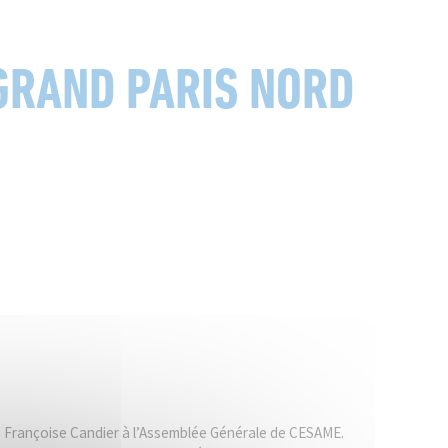
GRAND PARIS NORD
ice Françoise Candier à l’Assemblée Générale de CESAME.