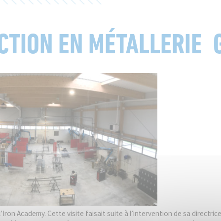
UCTION EN MÉTALLERIE 
ENTREZ VOTRE RECHERCHE
RECHERCHER
Name*
Email*
Iron Academy. Cette visite faisait suite à l’intervention de sa directr