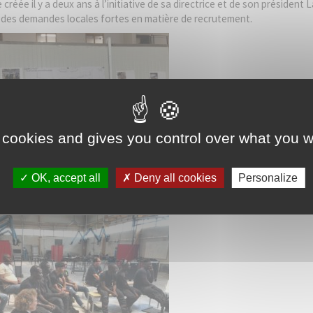
réée il y a deux ans à l’initiative de sa directrice et de son président
Please accept terms & condition
 des demandes locales fortes en matière de recrutement.
 cookies and gives you control over what you w
OK, accept all
Deny all cookies
Personalize
ère
 en 1
année et 8 en deuxième année). Photos : Iron Academy