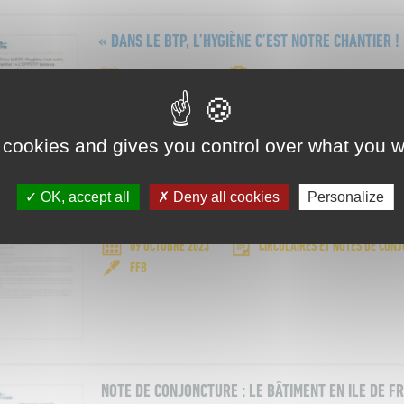
« DANS LE BTP, L’HYGIÈNE C’EST NOTRE CHANTIER 
10 OCTOBRE 2023
CIRCULAIRES ET NOTES DE CON
 cookies and gives you control over what you w
OK, accept all
Deny all cookies
Personalize
CHAUDIÈRES GAZ : UNE FIN PROGRAMMÉE
09 OCTOBRE 2023
CIRCULAIRES ET NOTES DE CON
FFB
NOTE DE CONJONCTURE : LE BÂTIMENT EN ILE DE F