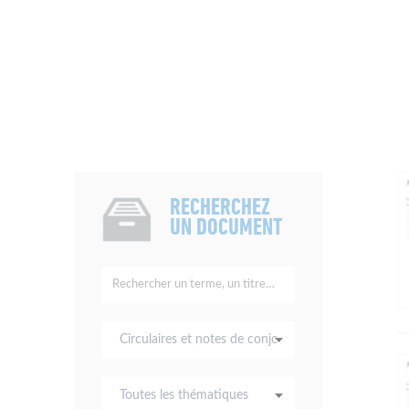
RECHERCHEZ
UN DOCUMENT
Rechercher
un
terme,
Tous
un
les
titre…
types
Toutes
de
les
documents