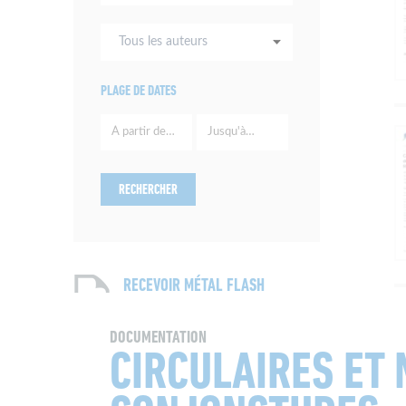
thématiques
Tous
les
auteurs
PLAGE DE DATES
RECEVOIR MÉTAL FLASH
ET TECHNIBAIE
DOCUMENTATION
CIRCULAIRES ET 
J’autorise Cesame à collecter mon