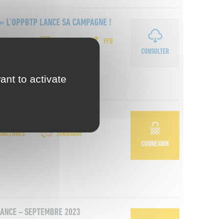
! » L’OPPBTP LANCE SA CAMPAGNE !
JONCTURES
SOCIAL
FFB
CONSULTER
ant to activate
JONCTURES
JURIDIQUE
CONNEXION
RANCE – SEPTEMBRE 2023