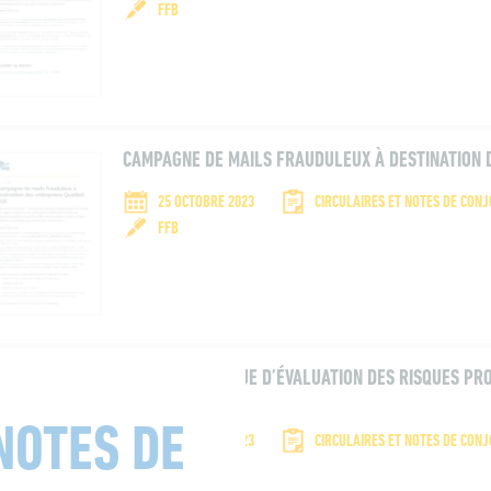
FFB
ENTREZ VOTRE RECHERCHE
CAMPAGNE DE MAILS FRAUDULEUX À DESTINATION 
25 OCTOBRE 2023
CIRCULAIRES ET NOTES DE CON
FFB
RECHERCHER
Name*
DOCUMENT UNIQUE D’ÉVALUATION DES RISQUES PRO
VIGILANT !
Email*
NOTES DE
18 OCTOBRE 2023
CIRCULAIRES ET NOTES DE CON
Please accept terms & condition