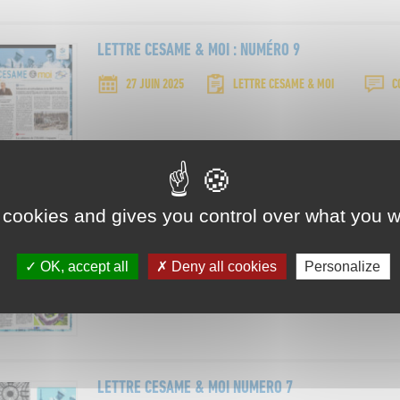
LETTRE CESAME & MOI : NUMÉRO 9
27 JUIN 2025
LETTRE CESAME & MOI
C
 cookies and gives you control over what you w
LETTRE CESAME NUMÉRO 8
20 MARS 2025
LETTRE CESAME & MOI
OK, accept all
Deny all cookies
Personalize
LETTRE CESAME & MOI NUMERO 7