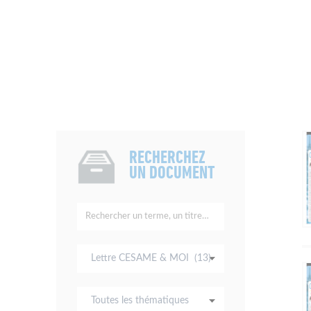
RECHERCHEZ
UN DOCUMENT
Rechercher
un
terme,
Tous
un
les
titre…
types
Toutes
de
les
documents