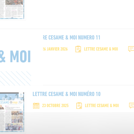
RECHERCHER
Name*
LETTRE CESAME & MOI NUMERO 11
26 JANVIER 2026
LETTRE CESAME & MOI
& MOI
Email*
Please accept terms & condition
LETTRE CESAME & MOI NUMÉRO 10
23 OCTOBRE 2025
LETTRE CESAME & MOI